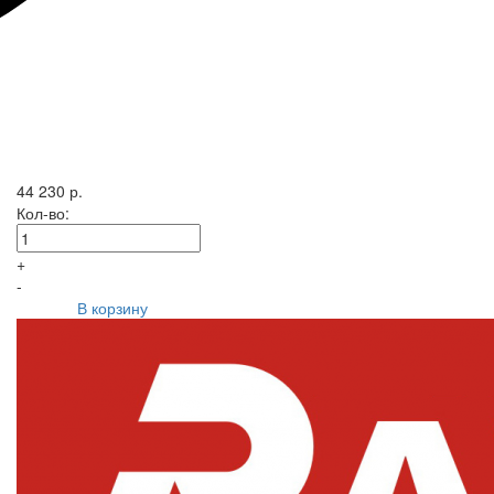
44 230 р.
Кол-во:
+
-
В корзину