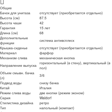
Общие
Бачок для унитаза
отсутствует (приобретается отдельно)
Высота (см)
87.5
Высота чаши
42
Гарантия
15 лет
Длина (см)
68
Дополнительные
система антивсплеск
функции
Крышка-сиденье
отсутствует (приобретается отдельно)
Материал
фарфор
Механизм слива
механическая кнопка
горизонтальный (в стену), вертикальный (в
Направление выпуска
пол)
Объем смывн. бачка
3/6
(л)
Подвод воды
снизу бачка
Китай
Италия
Режим слива воды
две кнопки (режим эконом)
Серия
Waldorf
Стилистика дизайна
ретро
Тип
напольный (компакт)