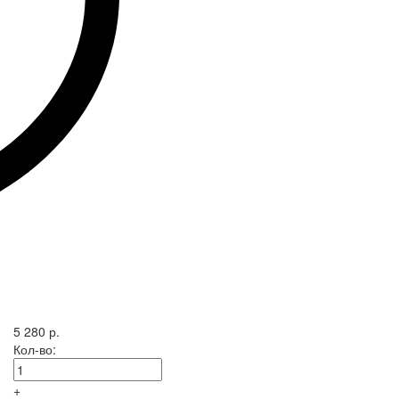
5 280 р.
Кол-во:
+