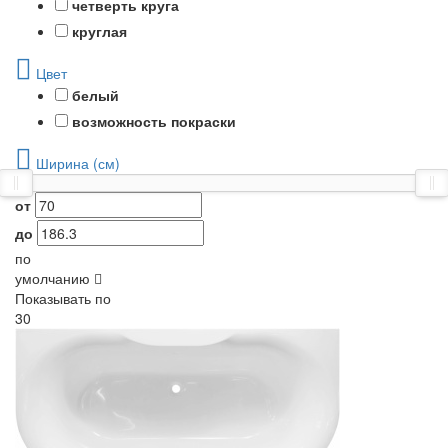
четверть круга
круглая
Цвет
белый
возможность покраски
Ширина (см)
от
до
по
умолчанию
Показывать по
30