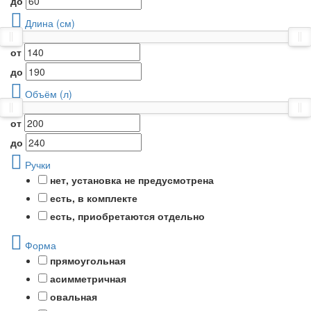
до
Длина (см)
от
до
Объём (л)
от
до
Ручки
нет, установка не предусмотрена
есть, в комплекте
есть, приобретаются отдельно
Форма
прямоугольная
асимметричная
овальная