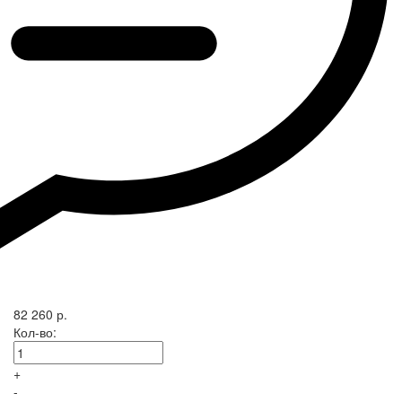
82 260 р.
Кол-во:
+
-