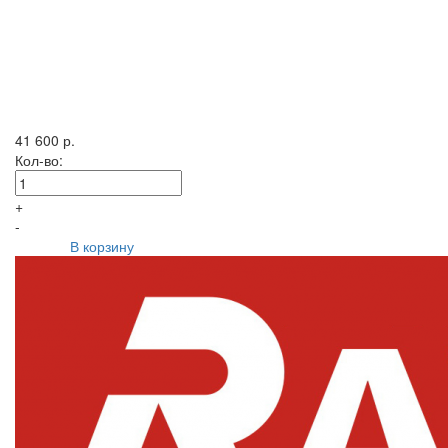
41 600 р.
Кол-во:
+
-
В корзину