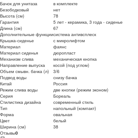
Бачок для унитаза
в комплекте
Безободковый
нет
Высота (см)
78
Гарантия
5 лет - керамика, 3 года - сиденье
Длина (см)
67
Дополнительные функции
система антивсплеск
Крышка-сиденье
с микролифтом
Материал
фаянс
Материал сиденья
дюропласт
Механизм слива
механическая кнопка
Направление выпуска
косой (под углом)
Объем смывн. бачка (л)
3/6
Подвод воды
снизу бачка
Китай
Россия
Режим слива воды
две кнопки (режим эконом)
Серия
Бореаль
Стилистика дизайна
современный стиль
Тип
напольный (компакт)
Форма
овальная
Цвет
белый
Ширина (см)
38
Отзывы
0