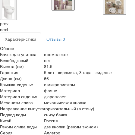
prev
next
Характеристики
Отзывы
0
Общие
Бачок для унитаза
в комплекте
Безободковый
нет
Высота (см)
81.5
Гарантия
5 лет - керамика, 3 года - сиденье
Длина (см)
66
Крышка-сиденье
с микролифтом
Материал
фаянс
Материал сиденья
дюропласт
Механизм слива
механическая кнопка
Направление выпуска
горизонтальный (в стену)
Подвод воды
снизу бачка
Китай
Россия
Режим слива воды
две кнопки (режим эконом)
Серия
Аллегро