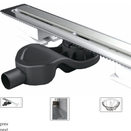
prev
next