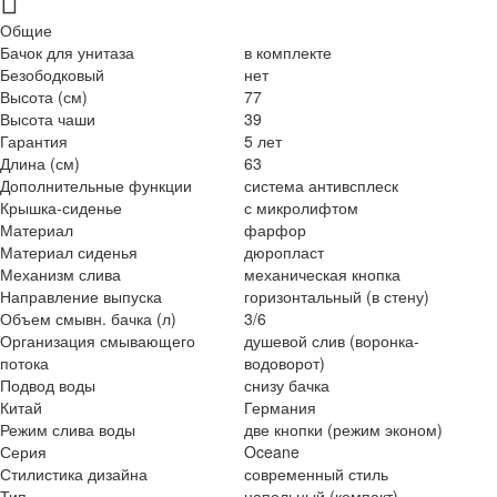
Общие
Бачок для унитаза
в комплекте
Безободковый
нет
Высота (см)
77
Высота чаши
39
Гарантия
5 лет
Длина (см)
63
Дополнительные функции
система антивсплеск
Крышка-сиденье
с микролифтом
Материал
фарфор
Материал сиденья
дюропласт
Механизм слива
механическая кнопка
Направление выпуска
горизонтальный (в стену)
Объем смывн. бачка (л)
3/6
Организация смывающего
душевой слив (воронка-
потока
водоворот)
Подвод воды
снизу бачка
Китай
Германия
Режим слива воды
две кнопки (режим эконом)
Серия
Oceane
Стилистика дизайна
современный стиль
Тип
напольный (компакт)