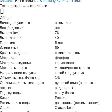
Заказать
Нет в наличии
В корзину
Купить в 1 клик
Технические характеристики
Общие
Бачок для унитаза
в комплекте
Безободковый
нет
Высота (см)
76
Высота чаши
40
Гарантия
5 лет
Длина (см)
59
Крышка-сиденье
с микролифтом
Материал
фарфор
Материал сиденья
термопласт
Механизм слива
механическая кнопка
Направление выпуска
косой (под углом)
Объем смывн. бачка (л)
3/6
Организация смывающего
душевой слив (воронка-
потока
водоворот)
Подвод воды
снизу бачка
Китай
Россия
Режим слива воды
две кнопки (режим эконом)
Серия
Classic luxe