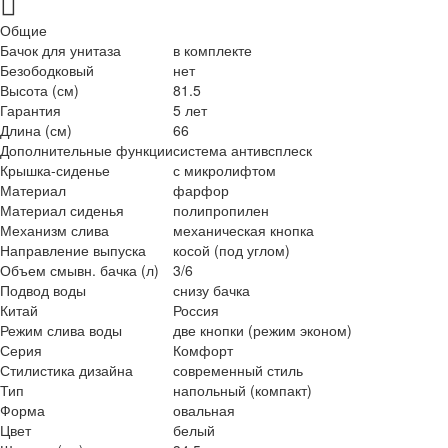
Общие
Бачок для унитаза
в комплекте
Безободковый
нет
Высота (см)
81.5
Гарантия
5 лет
Длина (см)
66
Дополнительные функции
система антивсплеск
Крышка-сиденье
с микролифтом
Материал
фарфор
Материал сиденья
полипропилен
Механизм слива
механическая кнопка
Направление выпуска
косой (под углом)
Объем смывн. бачка (л)
3/6
Подвод воды
снизу бачка
Китай
Россия
Режим слива воды
две кнопки (режим эконом)
Серия
Комфорт
Стилистика дизайна
современный стиль
Тип
напольный (компакт)
Форма
овальная
Цвет
белый