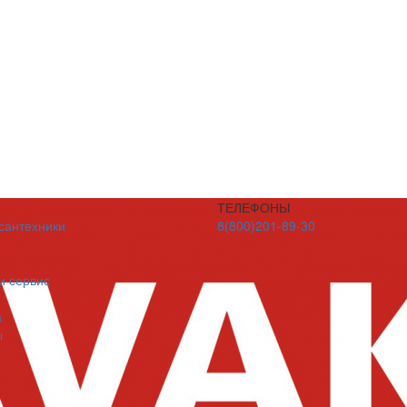
ТЕЛЕФОНЫ
 сантехники
8(800)201-89-30
и сервис
а
ы