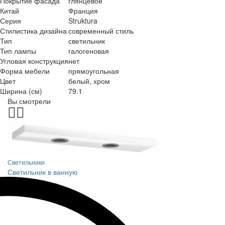
Покрытие фасада
глянцевое
Китай
Франция
Серия
Struktura
Стилистика дизайна
современный стиль
Тип
светильник
Тип лампы
галогеновая
Угловая конструкция
нет
Форма мебели
прямоугольная
Цвет
белый, хром
Ширина (см)
79.1
Вы смотрели
Светильники
Светильник в ванную