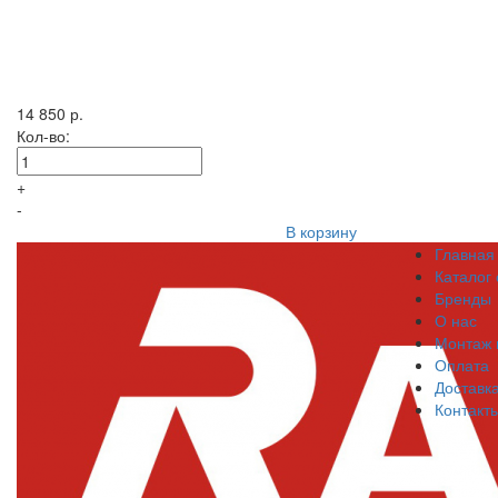
14 850 р.
Кол-во:
+
-
В корзину
Главная
Каталог
Бренды
О нас
Монтаж 
Оплата
Доставк
Контакт