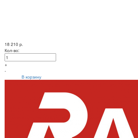
18 210 р.
Кол-во:
+
-
В корзину