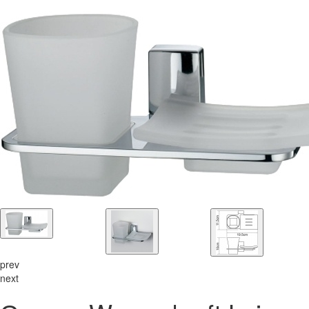
prev
next