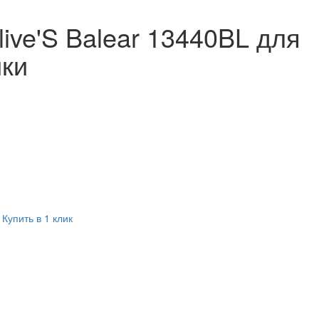
ive'S Balear 13440BL для
йки
Купить в 1 клик