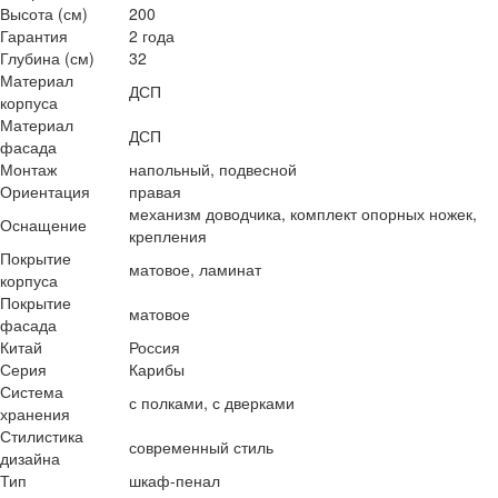
Высота (см)
200
Гарантия
2 года
Глубина (см)
32
Материал
ДСП
корпуса
Материал
ДСП
фасада
Монтаж
напольный, подвесной
Ориентация
правая
механизм доводчика, комплект опорных ножек,
Оснащение
крепления
Покрытие
матовое, ламинат
корпуса
Покрытие
матовое
фасада
Китай
Россия
Серия
Карибы
Система
с полками, с дверками
хранения
Стилистика
современный стиль
дизайна
Тип
шкаф-пенал