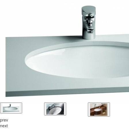
prev
next