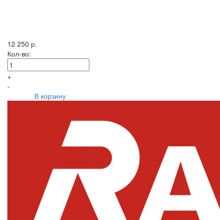
12 250 р.
Кол-во:
+
-
В корзину