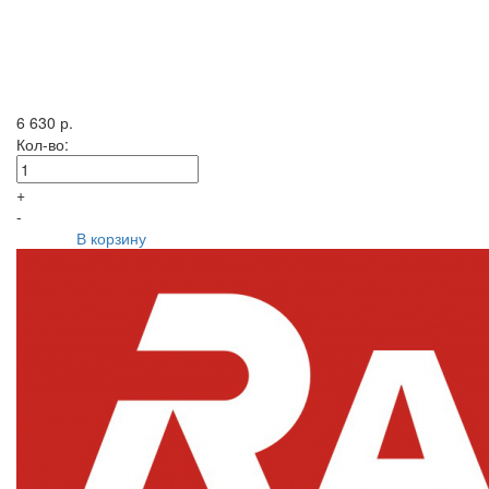
6 630 р.
Кол-во:
+
-
В корзину