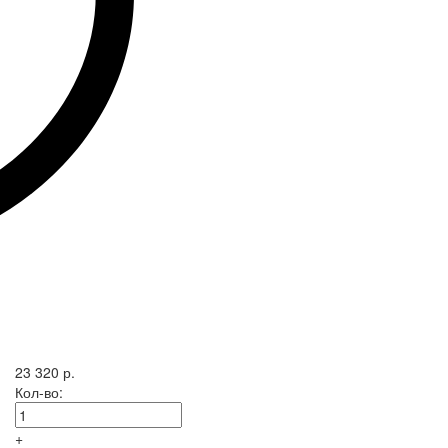
23 320 р.
Кол-во:
+