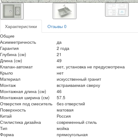
Характеристики
Отзывы
0
Общие
Асимметричность
да
Гарантия
2 года
Глубина (см)
21
Длина (см)
49
Клапан-автомат
нет, установка не предусмотрена
Крыло
нет
Материал
искусственный гранит
Монтаж
встраиваемая сверху
Монтажная длина (см)
46
Монтажная ширина (см)
57.5
Отверстия под смеситель
без отверстий
Поверхность
матовая
Китай
Россия
Стилистика дизайна
современный стиль
Тип
мойка
Форма
прямоугольная