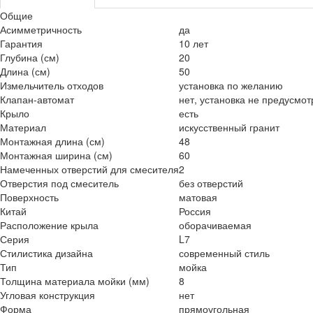
Общие
Асимметричность
да
Гарантия
10 лет
Глубина (см)
20
Длина (см)
50
Измельчитель отходов
установка по желанию
Клапан-автомат
нет, установка не предусмо
Крыло
есть
Материал
искусственный гранит
Монтажная длина (см)
48
Монтажная ширина (см)
60
Намеченных отверстий для смесителя
2
Отверстия под смеситель
без отверстий
Поверхность
матовая
Китай
Россия
Расположение крыла
оборачиваемая
Серия
L7
Стилистика дизайна
современный стиль
Тип
мойка
Толщина материала мойки (мм)
8
Угловая конструкция
нет
Форма
прямоугольная