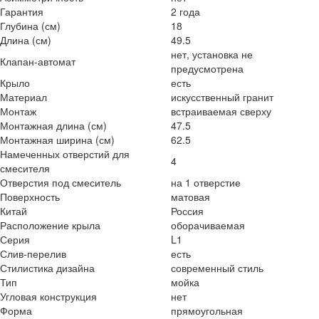
Гарантия
2 года
Глубина (см)
18
Длина (см)
49.5
нет, установка не
Клапан-автомат
предусмотрена
Крыло
есть
Материал
искусственный гранит
Монтаж
встраиваемая сверху
Монтажная длина (см)
47.5
Монтажная ширина (см)
62.5
Намеченных отверстий для
4
смесителя
Отверстия под смеситель
на 1 отверстие
Поверхность
матовая
Китай
Россия
Расположение крыла
оборачиваемая
Серия
L1
Слив-перелив
есть
Стилистика дизайна
современный стиль
Тип
мойка
Угловая конструкция
нет
Форма
прямоугольная