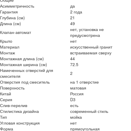
Общие
Асимметричность
да
Гарантия
2 года
Глубина (см)
21
Длина (см)
49
нет, установка не
Клапан-автомат
предусмотрена
Крыло
нет
Материал
искусственный гранит
Монтаж
встраиваемая сверху
Монтажная длина (см)
44
Монтажная ширина (см)
72.5
Намеченных отверстий для
2
смесителя
Отверстия под смеситель
на 1 отверстие
Поверхность
матовая
Китай
Россия
Серия
D3
Слив-перелив
есть
Стилистика дизайна
современный стиль
Тип
мойка
Угловая конструкция
нет
Форма
прямоугольная