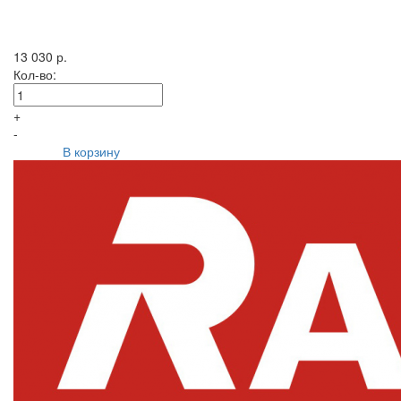
13 030 р.
Кол-во:
+
-
В корзину