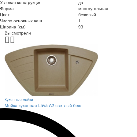
Угловая конструкция
да
Форма
многоугольная
Цвет
бежевый
Число основных чаш
1
Ширина (см)
93
Вы смотрели
Кухонные мойки
Мойка кухонная Lava A2 светлый беж