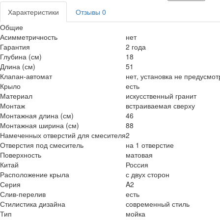
Характеристики
Отзывы
0
Общие
Асимметричность
нет
Гарантия
2 года
Глубина (см)
18
Длина (см)
51
Клапан-автомат
нет, установка не предусмо
Крыло
есть
Материал
искусственный гранит
Монтаж
встраиваемая сверху
Монтажная длина (см)
46
Монтажная ширина (см)
88
Намеченных отверстий для смесителя
2
Отверстия под смеситель
на 1 отверстие
Поверхность
матовая
Китай
Россия
Расположение крыла
с двух сторон
Серия
A2
Слив-перелив
есть
Стилистика дизайна
современный стиль
Тип
мойка