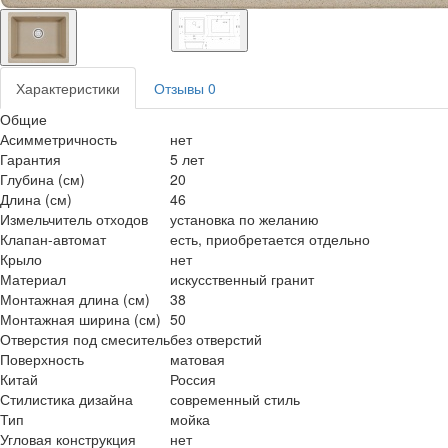
Характеристики
Отзывы
0
Общие
Асимметричность
нет
Гарантия
5 лет
Глубина (см)
20
Длина (см)
46
Измельчитель отходов
установка по желанию
Клапан-автомат
есть, приобретается отдельно
Крыло
нет
Материал
искусственный гранит
Монтажная длина (см)
38
Монтажная ширина (см)
50
Отверстия под смеситель
без отверстий
Поверхность
матовая
Китай
Россия
Стилистика дизайна
современный стиль
Тип
мойка
Угловая конструкция
нет