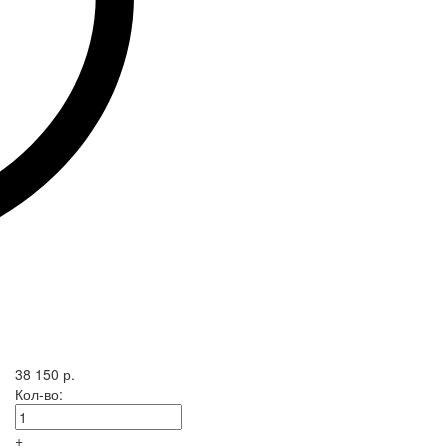
38 150 р.
Кол-во:
+