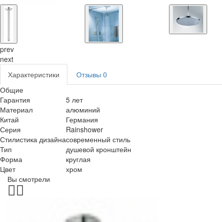
prev
next
Характеристики
Отзывы
0
Общие
Гарантия
5 лет
Материал
алюминий
Китай
Германия
Серия
Rainshower
Стилистика дизайна
современный стиль
Тип
душевой кронштейн
Форма
круглая
Цвет
хром
Вы смотрели