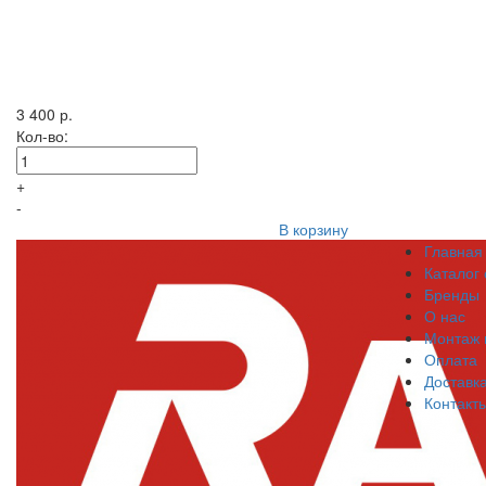
3 400 р.
Кол-во:
+
-
В корзину
Главная
Каталог
Бренды
О нас
Монтаж 
Оплата
Доставк
Контакт