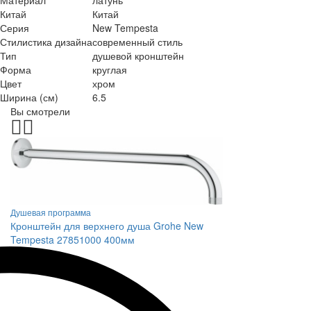
Материал
латунь
Китай
Китай
Серия
New Tempesta
Стилистика дизайна
современный стиль
Тип
душевой кронштейн
Форма
круглая
Цвет
хром
Ширина (см)
6.5
Вы смотрели
Душевая программа
Кронштейн для верхнего душа Grohe New
Tempesta 27851000 400мм