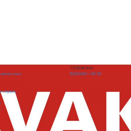
ТЕЛЕФОНЫ
 сантехники
8(800)201-89-30
и сервис
а
ы