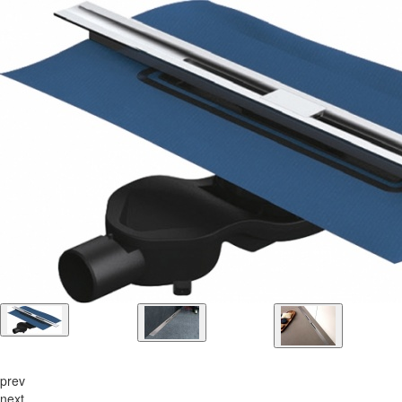
prev
next