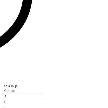
15 410 р.
Кол-во:
+
-