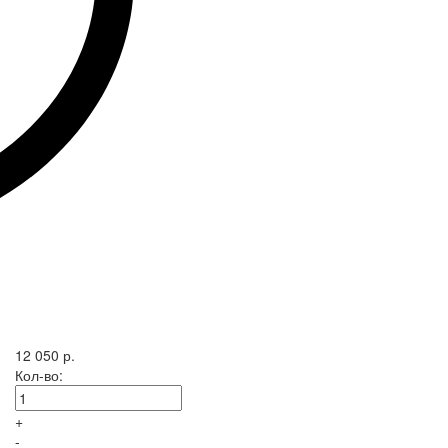
12 050 р.
Кол-во:
+
-