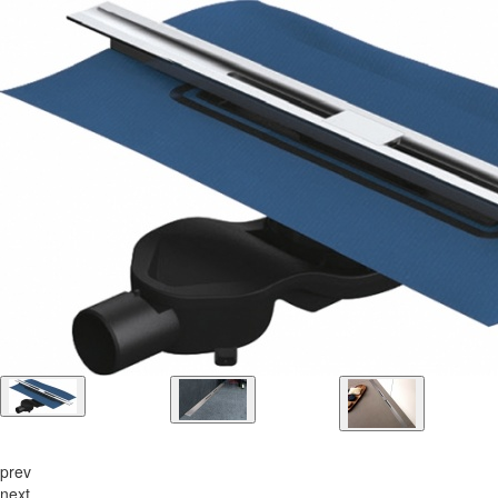
prev
next