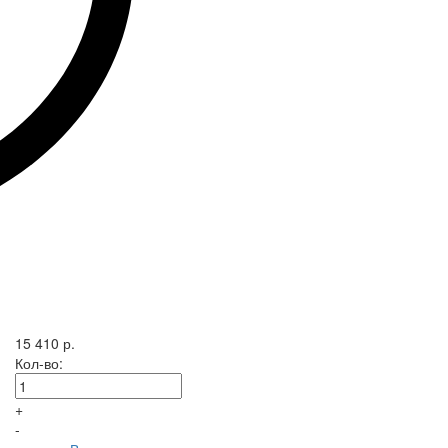
15 410 р.
Кол-во:
+
-