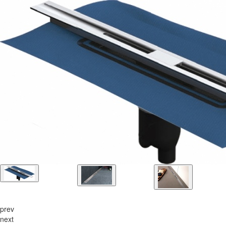
prev
next