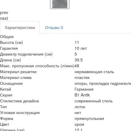
prev
next
Характеристики
Отзывы
0
Общие
Высота (см)
11
Гарантия
10 лет
Диаметр подключения (см)
5
Длина (см)
39.5
Макс. пропускная способность (л/мин)
48
Материал решетки
нержавеющая сталь
Материал слива
пластик
Оснащение
опоры, прокладка гидроизо
Китай
Германия
Серия
B1 Antik
Стилистика дизайна
современный стиль
Тип
лоток
Угловая конструкция
нет
Форма
прямоугольная
Цвет
хром
Ширина (см)
12.1