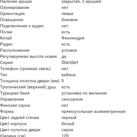
Наличие крыши
закрытая, c крышей
Озонирование
нет
Ориентация
левая
Освещение
боковое
Подключение к аудио
нет
Полки
есть
Китай
Финляндия
Радио
есть
Расположение
угловое
Регулируемая высота ножек
да
Серия
Standart
Телефон (громкая связь)
нет
Тип
кабина
Толщина полотна двери (мм)
5
Тропический (верхний) душ
есть
Турецкая баня
установка по желанию
Управление
сенсорное
Финская сауна
нет
Форма
прямоугольная-асимметричная
Цвет задней стенки
черный
Цвет корпуса
белый
Цвет полотна двери
серое
Ширина (см)
120