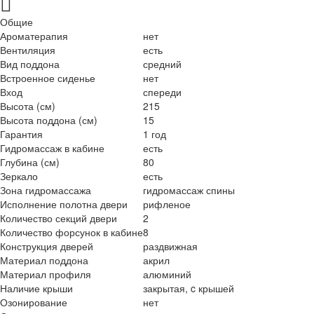
Общие
Ароматерапия
нет
Вентиляция
есть
Вид поддона
средний
Встроенное сиденье
нет
Вход
спереди
Высота (см)
215
Высота поддона (см)
15
Гарантия
1 год
Гидромассаж в кабине
есть
Глубина (см)
80
Зеркало
есть
Зона гидромассажа
гидромассаж спины
Исполнение полотна двери
рифленое
Количество секций двери
2
Количество форсунок в кабине
8
Конструкция дверей
раздвижная
Материал поддона
акрил
Материал профиля
алюминий
Наличие крыши
закрытая, c крышей
Озонирование
нет