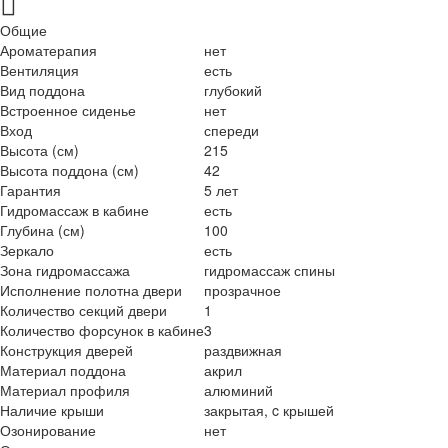
Общие
Ароматерапия
нет
Вентиляция
есть
Вид поддона
глубокий
Встроенное сиденье
нет
Вход
спереди
Высота (см)
215
Высота поддона (см)
42
Гарантия
5 лет
Гидромассаж в кабине
есть
Глубина (см)
100
Зеркало
есть
Зона гидромассажа
гидромассаж спины
Исполнение полотна двери
прозрачное
Количество секций двери
1
Количество форсунок в кабине
3
Конструкция дверей
раздвижная
Материал поддона
акрил
Материал профиля
алюминий
Наличие крыши
закрытая, c крышей
Озонирование
нет