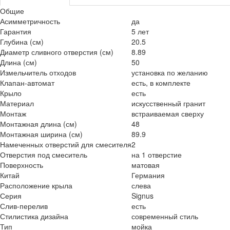
Общие
Асимметричность
да
Гарантия
5 лет
Глубина (см)
20.5
Диаметр сливного отверстия (см)
8.89
Длина (см)
50
Измельчитель отходов
установка по желанию
Клапан-автомат
есть, в комплекте
Крыло
есть
Материал
искусственный гранит
Монтаж
встраиваемая сверху
Монтажная длина (см)
48
Монтажная ширина (см)
89.9
Намеченных отверстий для смесителя
2
Отверстия под смеситель
на 1 отверстие
Поверхность
матовая
Китай
Германия
Расположение крыла
слева
Серия
Signus
Слив-перелив
есть
Стилистика дизайна
современный стиль
Тип
мойка