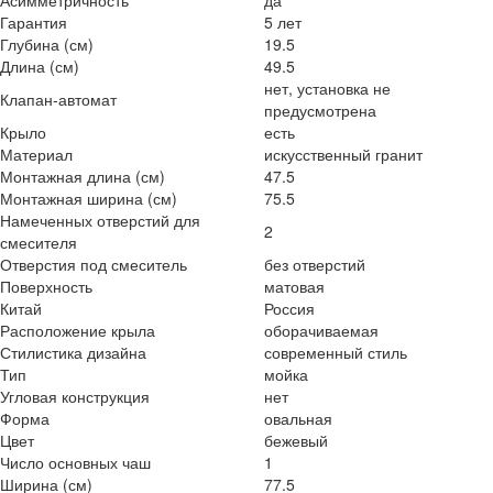
Асимметричность
да
Гарантия
5 лет
Глубина (см)
19.5
Длина (см)
49.5
нет, установка не
Клапан-автомат
предусмотрена
Крыло
есть
Материал
искусственный гранит
Монтажная длина (см)
47.5
Монтажная ширина (см)
75.5
Намеченных отверстий для
2
смесителя
Отверстия под смеситель
без отверстий
Поверхность
матовая
Китай
Россия
Расположение крыла
оборачиваемая
Стилистика дизайна
современный стиль
Тип
мойка
Угловая конструкция
нет
Форма
овальная
Цвет
бежевый
Число основных чаш
1
Ширина (см)
77.5