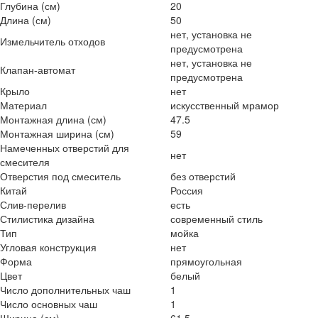
Глубина (см)
20
Длина (см)
50
нет, установка не
Измельчитель отходов
предусмотрена
нет, установка не
Клапан-автомат
предусмотрена
Крыло
нет
Материал
искусственный мрамор
Монтажная длина (см)
47.5
Монтажная ширина (см)
59
Намеченных отверстий для
нет
смесителя
Отверстия под смеситель
без отверстий
Китай
Россия
Слив-перелив
есть
Стилистика дизайна
современный стиль
Тип
мойка
Угловая конструкция
нет
Форма
прямоугольная
Цвет
белый
Число дополнительных чаш
1
Число основных чаш
1