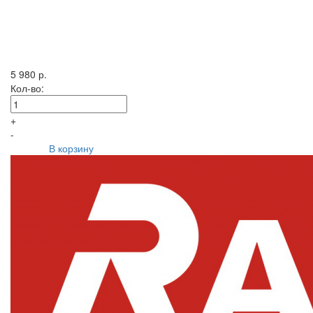
5 980 р.
Кол-во:
+
-
В корзину